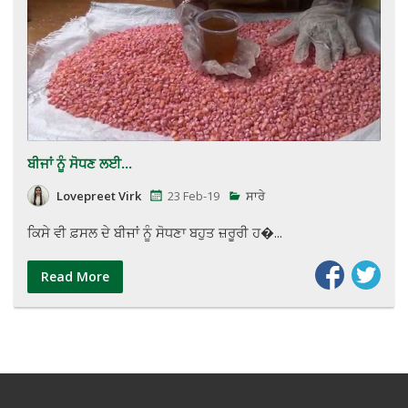
ਬੀਜਾਂ ਨੂੰ ਸੋਧਣ ਲਈ...
Lovepreet Virk
23 Feb-19
ਸਾਰੇ
ਕਿਸੇ ਵੀ ਫ਼ਸਲ ਦੇ ਬੀਜਾਂ ਨੂੰ ਸੋਧਣਾ ਬਹੁਤ ਜ਼ਰੂਰੀ ਹ�...
Read More