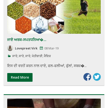
ਜਾਣੋ ਅਰਕ-ਸਪਤਧਨਿਆ�...
Lovepreet Virk
08 Mar-19
ਸਾਰੇ
,
ਸਾਰੇ
,
ਸਾਰੇ
,
ਖੇਤੀਬਾੜੀ
,
ਜੈਵਿਕ
ਇਸ ਦੀ ਵਰਤੋਂ ਕਰਨ ਨਾਲ ਦਾਣੇ, ਫਲ-ਫਲੀਆਂ, ਫੁੱਲਾਂ, ਸਬਜ਼�...
Read More