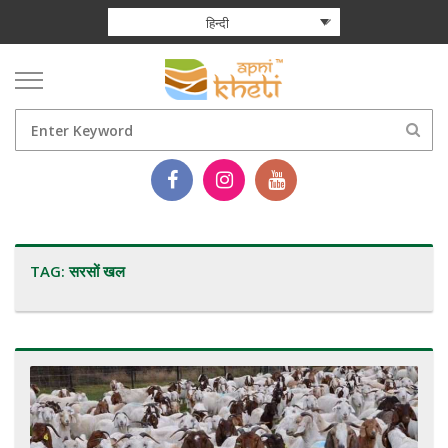
हिन्दी
TAG:
सरसों खल