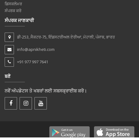
ਡਿਸਕਲੇਮਰ
ਸੰਪਰਕ ਕਰੋ
ਸੰਪਰਕ ਜਾਣਕਾਰੀ
ਡੀ-253, ਸੈਕਟਰ-75, ਇੰਡਸਟਰੀਅਲ ਏਰੀਆ, ਮੋਹਾਲੀ, ਪੰਜਾਬ, ਭਾਰਤ
info@apnikheti.com
+91 977 997 7641
ਬਣੋ
ਨਵੇਂ ਅੱਪਡੇਟਸ ਤੇ ਖਬਰਾਂ ਲਈ ਸਬਸਕ੍ਰਾਈਬ ਕਰੋ।