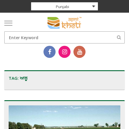
Punjabi
TAG:
ਆਲੂ