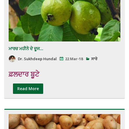
ਮਾਰਚ ਮਹੀਨੇ ਦੇ ਦੂਜ...
Dr. Sukhdeep Hundal
22 Mar-18
ਸਾਰੇ
ਫ਼ਲਦਾਰ ਬੂਟੇ
Read More