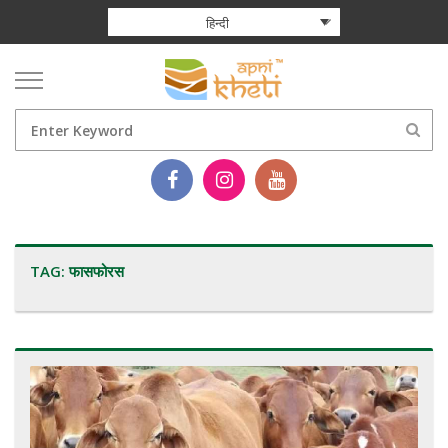
हिन्दी
TAG:
फासफोरस