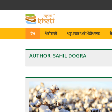
ਹੋਮ
ਖੇਤੀਬਾੜੀ
ਪਸ਼ੂਪਾਲਣ ਅਤੇ ਮੱਛੀਪਾਲਣ
ਜ
AUTHOR:
SAHIL DOGRA