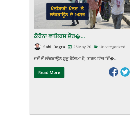
ਕੋਰੋਨਾ ਵਾਇਰਸ ਦੌਰ�...
Sahil Dogra
26 May-20
Uncategorized
ਜਦੋਂ ਤੋਂ ਲਾੱਕਡਾਊਨ ਸ਼ੁਰੂ ਹੋਇਆ ਹੈ, ਭਾਰਤ ਵਿੱਚ ਜ਼ਿੰ�...
Read More