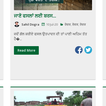
ਜਾਣੋ ਫਸਲਾਂ ਲਈ ਬਰਸ...
Sahil Dogra
10 Jul-20
ਰੋਚਕ
,
ਰੋਚਕ
,
ਰੋਚਕ
ਜਦੋਂ ਗੱਲ ਕਰੀਏ ਫਸਲ ਉਤਪਾਦਨ ਦੀ ਤਾਂ ਪਾਣੀ ਅਹਿਮ ਤੱਤ
ਹੈ�...
Read More