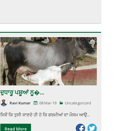
ਦੁਧਾਰੂ ਪਸ਼ੂਆਂ ਨੂ�...
Ravi Kumar
08 Mar-19
Uncategorized
ਜਿਵੇਂ ਕਿ ਤੁਸੀ ਜਾਣਦੇ ਹੀ ਹੋ ਕਿ ਗਰਮੀਆਂ ਦਾ ਮੌਸਮ ਆਉ...
Read More