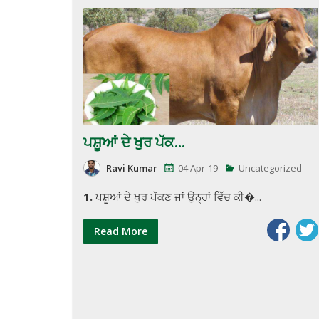
ਪਸ਼ੂਆਂ ਦੇ ਖੁਰ ਪੱਕ...
Ravi Kumar
04 Apr-19
Uncategorized
1.
ਪਸ਼ੂਆਂ ਦੇ ਖੁਰ ਪੱਕਣ ਜਾਂ ਉਨ੍ਹਾਂ ਵਿੱਚ ਕੀ�...
Read More