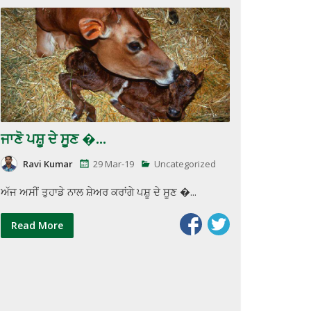
ਜਾਣੋ ਪਸ਼ੂ ਦੇ ਸੂਣ �...
Ravi Kumar
29 Mar-19
Uncategorized
ਅੱਜ ਅਸੀਂ ਤੁਹਾਡੇ ਨਾਲ ਸ਼ੇਅਰ ਕਰਾਂਗੇ ਪਸ਼ੂ ਦੇ ਸੂਣ �...
Read More