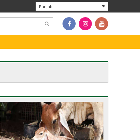
Punjabi