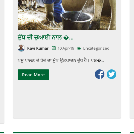
ਦੁੱਧ ਦੀ ਚੁਆਈ ਨਾਲ �...
Ravi Kumar
10 Apr-19
Uncategorized
ਪਸ਼ੂ ਪਾਲਣ ਦੇ ਧੰਦੇ ਦਾ ਮੁੱਖ ਉਤਪਾਦਨ ਦੁੱਧ ਹੈ। ਪਸ਼�...
Read More