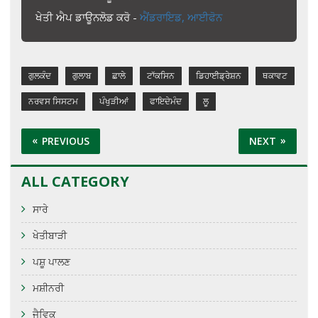
ਖੇਤੀ ਐਪ ਡਾਊਨਲੋਡ ਕਰੋ -
ਐਂਡਰਾਇਡ,
ਆਈਫੋਨ
ਗੁਲਕੰਦ
ਗੁਲਾਬ
ਛਾਲੇ
ਟਾੱਕਸਿਨ
ਡਿਹਾਈਡ੍ਰੇਸ਼ਨ
ਥਕਾਵਟ
ਨਰਵਸ ਸਿਸਟਮ
ਪੰਖੁੜੀਆਂ
ਫਾਇਦੇਮੰਦ
ਲੂ
PREVIOUS
NEXT
ALL CATEGORY
ਸਾਰੇ
ਖੇਤੀਬਾੜੀ
ਪਸ਼ੂ ਪਾਲਣ
ਮਸ਼ੀਨਰੀ
ਜੈਵਿਕ