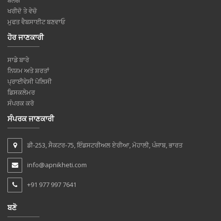
ਖਰੀਦੋ ਤੇ ਵੇਚੋ
ਮੁਫਤ ਵੈਬਸਾਈਟ ਬਣਵਾਓ
ਹੋਰ ਜਾਣਕਾਰੀ
ਸਾਡੇ ਬਾਰੇ
ਨਿਯਮ ਅਤੇ ਸ਼ਰਤਾਂ
ਪ੍ਰਾਈਵੇਸੀ ਪੋਲਿਸੀ
ਡਿਸਕਲੇਮਰ
ਸੰਪਰਕ ਕਰੋ
ਸੰਪਰਕ ਜਾਣਕਾਰੀ
ਡੀ-253, ਸੈਕਟਰ-75, ਇੰਡਸਟਰੀਅਲ ਏਰੀਆ, ਮੋਹਾਲੀ, ਪੰਜਾਬ, ਭਾਰਤ
info@apnikheti.com
+91 977 997 7641
ਬਣੋ