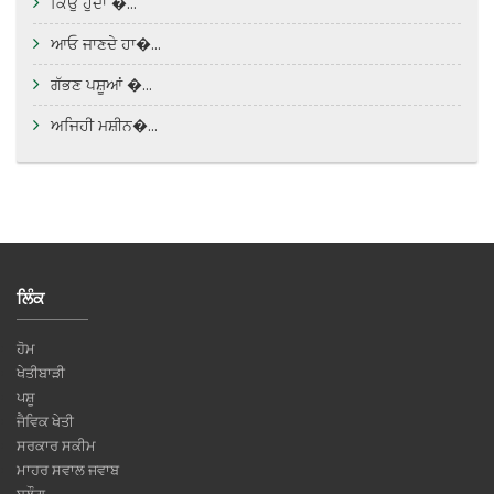
ਕਿਉਂ ਹੁੰਦਾ �...
ਆਓ ਜਾਣਦੇ ਹਾ�...
ਗੱਭਣ ਪਸ਼ੂਆਂ �...
ਅਜਿਹੀ ਮਸ਼ੀਨ�...
ਲਿੰਕ
ਹੋਮ
ਖੇਤੀਬਾੜੀ
ਪਸ਼ੂ
ਜੈਵਿਕ ਖੇਤੀ
ਸਰਕਾਰ ਸਕੀਮ
ਮਾਹਰ ਸਵਾਲ ਜਵਾਬ
ਬਲੌਗ