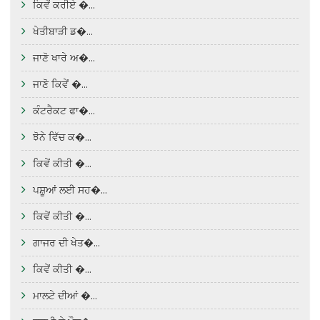
ਕਿਵੇਂ ਕਰੀਏ �...
ਖੇਤੀਬਾੜੀ ਡ�...
ਜਾਣੋ ਖਾਰੇ ਅ�...
ਜਾਣੋ ਕਿਵੇਂ �...
ਕੰਟਰੈਕਟ ਫਾ�...
ਝੋਨੇ ਵਿੱਚ ਕ�...
ਕਿਵੇਂ ਕੀਤੀ �...
ਪਸ਼ੂਆਂ ਲਈ ਸਹ�...
ਕਿਵੇਂ ਕੀਤੀ �...
ਗਾਜਰ ਦੀ ਖੇਤ�...
ਕਿਵੇਂ ਕੀਤੀ �...
ਮਾਲਟੇ ਦੀਆਂ �...