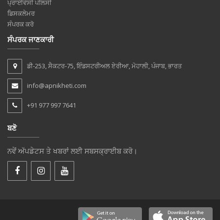
ਪ੍ਰਾਈਵੇਸੀ ਪੋਲਿਸੀ
ਡਿਸਕਲੇਮਰ
ਸੰਪਰਕ ਕਰੋ
ਸੰਪਰਕ ਜਾਣਕਾਰੀ
ਡੀ-253, ਸੈਕਟਰ-75, ਇੰਡਸਟਰੀਅਲ ਏਰੀਆ, ਮੋਹਾਲੀ, ਪੰਜਾਬ, ਭਾਰਤ
info@apnikheti.com
+91 977 997 7641
ਬਣੋ
ਨਵੇਂ ਅੱਪਡੇਟਸ ਤੇ ਖਬਰਾਂ ਲਈ ਸਬਸਕ੍ਰਾਈਬ ਕਰੋ।