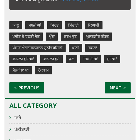
ਆਲੂ
ਸਬਜ਼ੀਆਂ
ਸਿਹਤ
ਸਿੰਚਾਈ
ਕਿਆਰੀ
ਖਰੀਂਡ ਤੇ ਧਫੜੀ ਰੋਗ
ਖੁੰਬਾਂ
ਗਰਮ ਰੁੱਤ
ਘੁਲਣਸ਼ੀਲ ਗੰਧਕ
ਪੰਜਾਬ ਐਗਰੀਕਲਚਰਲ ਯੂਨੀਵਰਸਿਟੀ
ਪਾਣੀ
ਫ਼ਸਲਾਂ
ਫ਼ਲਦਾਰ ਬੂਟਿਆਂ
ਫਲਦਾਰ ਬੂਟੇ
ਫੁਲ
ਬਿਮਾਰੀਆਂ
ਬੂਟਿਆਂ
ਮੈਲਾਥਿਆਨ
ਰੋਕਥਾਮ
PREVIOUS
NEXT
ALL CATEGORY
ਸਾਰੇ
ਖੇਤੀਬਾੜੀ