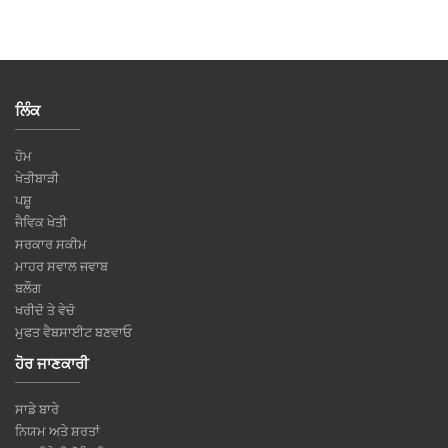
ਲਿੰਕ
ਹੋਮ
ਖੇਤੀਬਾੜੀ
ਪਸ਼ੂ
ਜੈਵਿਕ ਖੇਤੀ
ਸਰਕਾਰ ਸਕੀਮ
ਮਾਹਰ ਸਵਾਲ ਜਵਾਬ
ਬਲੌਗ
ਖਰੀਦੋ ਤੇ ਵੇਚੋ
ਮੁਫਤ ਵੈਬਸਾਈਟ ਬਣਵਾਓ
ਹੋਰ ਜਾਣਕਾਰੀ
ਸਾਡੇ ਬਾਰੇ
ਨਿਯਮ ਅਤੇ ਸ਼ਰਤਾਂ