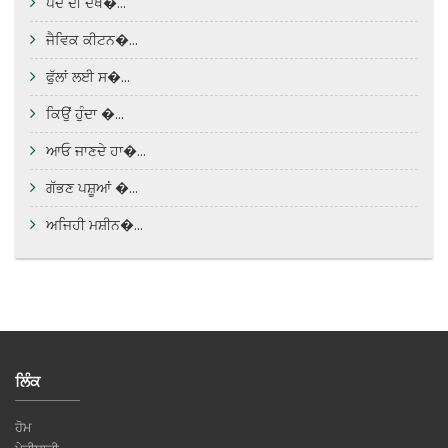
ਪੌਦੇ ਦੀ ਦੇਖ�...
ਜੈਵਿਕ ਕੀਟਨ�...
ਫੁੱਲਾਂ ਲਈ ਸ�...
ਕਿਉਂ ਹੁੰਦਾ �...
ਆਓ ਜਾਣਦੇ ਹਾ�...
ਗੱਭਣ ਪਸ਼ੂਆਂ �...
ਅਜਿਹੀ ਮਸ਼ੀਨ�...
ਲਿੰਕ
ਹੋਮ