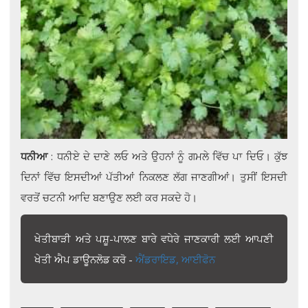
ਧਨੀਆ
: ਧਨੀਏ ਦੇ ਦਾਣੇ ਲਓ ਅਤੇ ਉਹਨਾਂ ਨੂੰ ਗਮਲੇ ਵਿੱਚ ਪਾ ਦਿਓ। ਕੁੱਝ
ਦਿਨਾਂ ਵਿੱਚ ਇਸਦੀਆਂ ਪੱਤੀਆਂ ਨਿਕਲਣ ਲੱਗ ਜਾਣਗੀਆਂ। ਤੁਸੀਂ ਇਸਦੀ
ਵਰਤੋਂ ਚਟਨੀ ਆਦਿ ਬਣਾਉਣ ਲਈ ਕਰ ਸਕਦੇ ਹੋ।
ਖੇਤੀਬਾੜੀ ਅਤੇ ਪਸ਼ੂ-ਪਾਲਣ ਬਾਰੇ ਵਧੇਰੇ ਜਾਣਕਾਰੀ ਲਈ ਆਪਣੀ
ਖੇਤੀ ਐਪ ਡਾਊਨਲੋਡ ਕਰੋ -
ਐਂਡਰਾਇਡ,
ਆਈਫੋਨ