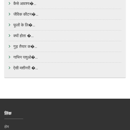
कैसे आवश्य�...
जैविक कीटन�...
फूलों के लि�...
क्यों होता �...
गुड़ तैयार क�...
गाभिन पशुओ�...
ऐसी मशीनरी �...
लिंक
होम