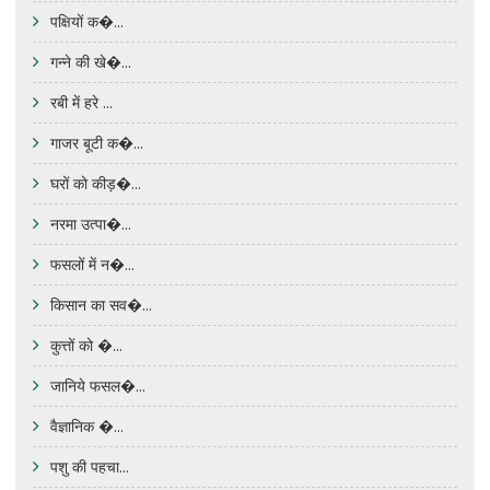
पक्षियों क�...
गन्ने की खे�...
रबी में हरे ...
गाजर बूटी क�...
घरों को कीड़�...
नरमा उत्पा�...
फसलों में न�...
किसान का सव�...
कुत्तों को �...
जानिये फसल�...
वैज्ञानिक �...
पशु की पहचा...