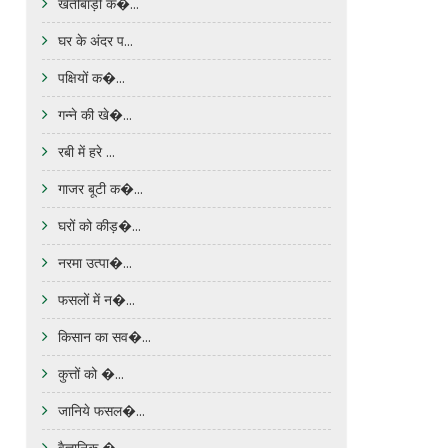
खेतीबाड़ी क�...
घर के अंदर प...
पक्षियों क�...
गन्ने की खे�...
रबी में हरे ...
गाजर बूटी क�...
घरों को कीड़�...
नरमा उत्पा�...
फसलों में न�...
किसान का सव�...
कुत्तों को �...
जानिये फसल�...
वैज्ञानिक �...