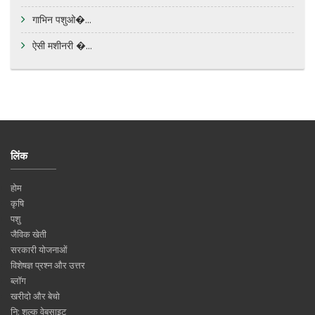
गाभिन पशुओ�...
ऐसी मशीनरी �...
लिंक
होम
कृषि
पशु
जैविक खेती
सरकारी योजनाओं
विशेषज्ञ प्रश्न और उत्तर
ब्लॉग
खरीदो और बेचो
नि: शुल्क वेबसाइट