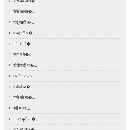
कैसे की जात�...
कैसे फायदे�...
कद्दू जाती �...
माल्टे की ब�...
गर्मी के मौ�...
क्या हैं गे�...
खेतीबाड़ी क�...
घर के अंदर प...
पक्षियों क�...
गन्ने की खे�...
रबी में हरे ...
गाजर बूटी क�...
घरों को कीड़�...