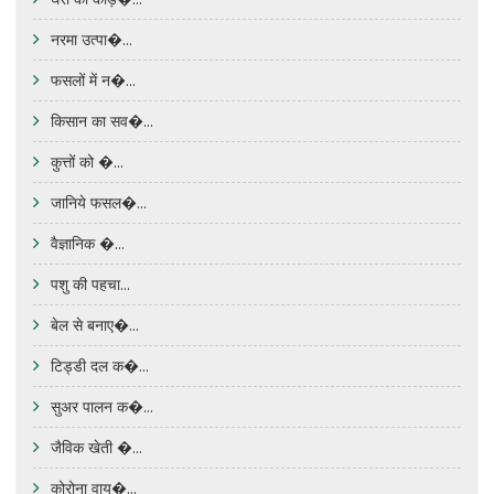
नरमा उत्पा�...
फसलों में न�...
किसान का सव�...
कुत्तों को �...
जानिये फसल�...
वैज्ञानिक �...
पशु की पहचा...
बेल से बनाए�...
टिड्डी दल क�...
सुअर पालन क�...
जैविक खेती �...
कोरोना वाय�...