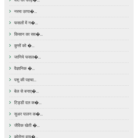
नरमा उत्पा�...
फसलों में न�...
किसान का सव�...
कुत्तों को �...
जानिये फसल�...
वैज्ञानिक �...
पशु की पहचा...
बेल से बनाए�...
टिड्डी दल क�...
सुअर पालन क�...
जैविक खेती �...
कोरोना वाय�...