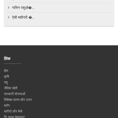
गाभिन पशुओ�...
ऐसी मशीनरी �...
लिंक
होम
कृषि
पशु
जैविक खेती
सरकारी योजनाओं
विशेषज्ञ प्रश्न और उत्तर
ब्लॉग
खरीदो और बेचो
नि: शुल्क वेबसाइट