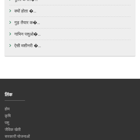
क्यों होता �...
गुड़ तैयार क�...
गाभिन पशुओ�...
ऐसी मशीनरी �...
लिंक
होम
कृषि
पशु
जैविक खेती
सरकारी योजनाओं